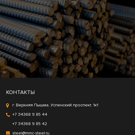
КОНТАКТЫ
г. Верхняя Пышма, Успенский проспект, 1к1
+7 34368 9 85 44
+7 34368 9 85 42
steel@mmc-steel.ru