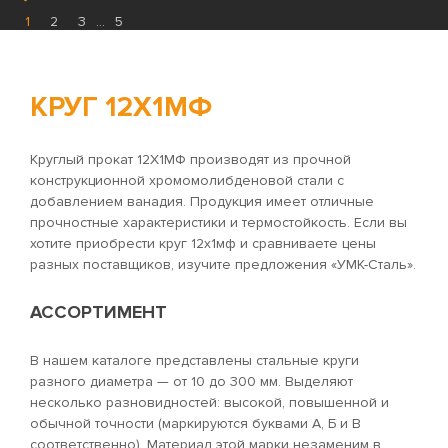
1
2
3
...
5
КРУГ 12Х1МФ
Круглый прокат 12Х1МФ производят из прочной
конструкционной хромомолибденовой стали с
добавлением ванадия. Продукция имеет отличные
прочностные характеристики и термостойкость. Если вы
хотите приобрести круг 12х1мф и сравниваете цены
разных поставщиков, изучите предложения «УМК-Сталь».
АССОРТИМЕНТ
В нашем каталоге представлены стальные круги
разного диаметра — от 10 до 300 мм. Выделяют
несколько разновидностей: высокой, повышенной и
обычной точности (маркируются буквами А, Б и В
соответственно). Материал этой марки незаменим в