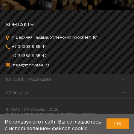
КОНТАКТЫ
г. Верхняя Пышма, Успенский проспект, 1к1
+7 34368 9 85 44
+7 34368 9 85 42
steel@mmc-steel.ru
КАТАЛОГ ПРОДУКЦИИ
СТРАНИЦЫ
© ООО «УМК-Сталь», 2026
Информация на сайте защищена авторским правом.
Используя этот сайт, Вы соглашаетесь
Разработка Ample
OK
с использованием файлов cookie.