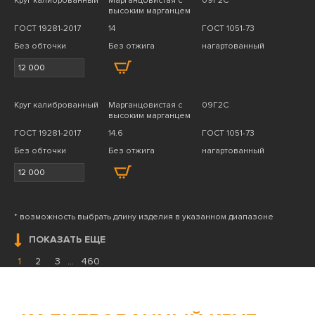
Круг калиброванный
Марганцовистая с
09Г2С
высоким марганцем
ГОСТ 19281-2017
14
ГОСТ 1051-73
Без обточки
Без отжига
нагартованный
Круг калиброванный
Марганцовистая с
09Г2С
высоким марганцем
ГОСТ 19281-2017
14.6
ГОСТ 1051-73
Без обточки
Без отжига
нагартованный
* возможность выбрать длину изделия в указанном диапазоне
ПОКАЗАТЬ ЕЩЕ
1
2
3
...
460